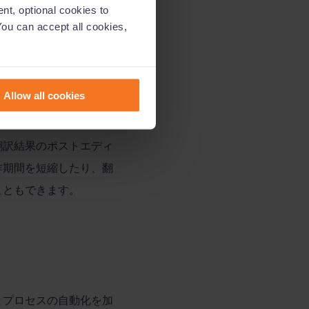
化の機会が生まれて機械
nt, optional cookies to
You can accept all cookies,
ンジンの評価がよりしや
Allow all cookies
されています。
翻訳結果のポストエディ
作期間を短縮したり、翻
こともできます。
とプロセスの自動化を加