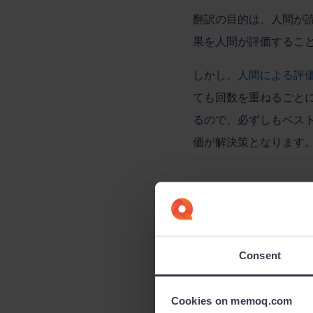
翻訳の目的は、人間が
果を人間が評価するこ
しかし、
人間による評
ても回数を重ねるごと
るので、必ずしもベス
価が解決策となります
memoQ
の
memoQ
には様々な機械
Consent
フルに活用できるよう
品質評価）を導入し、
2
Cookies on memoq.com