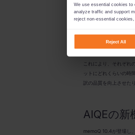
が、機械翻訳の信頼性
We use essential cookies to e
翻訳を使う際にはその
analyze traffic and support m
reject non-essential cookies
今年初めに最初のバー
Reject All
すくなり、出力された
これにより、それぞれ
ットにどれくらいの時
訳の品質を向上させた
AIQE
の新
memoQ 10.4
が登場し