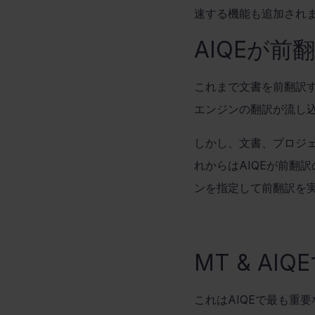
速する機能も追加され
AIQE
が前
これまで文書を前翻訳
エンジンの翻訳が流し
しかし、文書、プロジ
れからは
AIQE
が前翻訳
ンを指定して前翻訳を
MT & AIQE
これは
AIQE
で最も重要