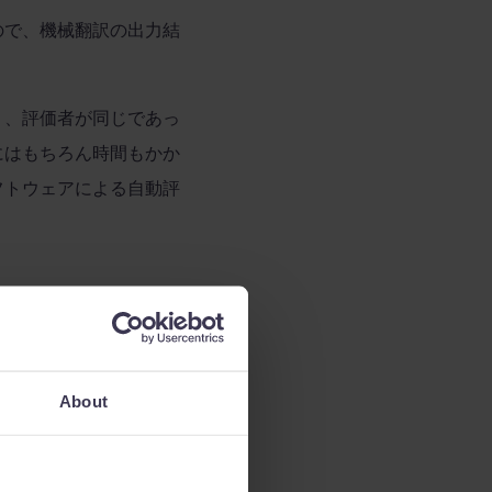
ので、機械翻訳の出力結
り、評価者が同じであっ
にはもちろん時間もかか
フトウェアによる自動評
れらのポテンシャルを
About
IQE
（人工知能ベースの
QE
は、翻訳会社や企業