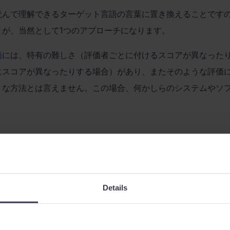
読んで理解できるターゲット言語の言葉に置き換えることです
とが、当然として
1
つのアプローチになります。
価
には、特有の難しさ（評価者ごとに付けるスコアが異なった
にスコアが異なったりする場合）があり、またそのような評価
トな方法とは言えません。この場合、何かしらのシステムやソ
。
MT
評価ソリューション：
AIQE
翻訳エンジンを統合できるため、当社ではユーザーの皆様がそ
Details
にしたいと考えています。この実現のために、
memoQ 10.1
に
A
つ機能を実装しました。それが
TAUS
と
ModelFront
です。
AI