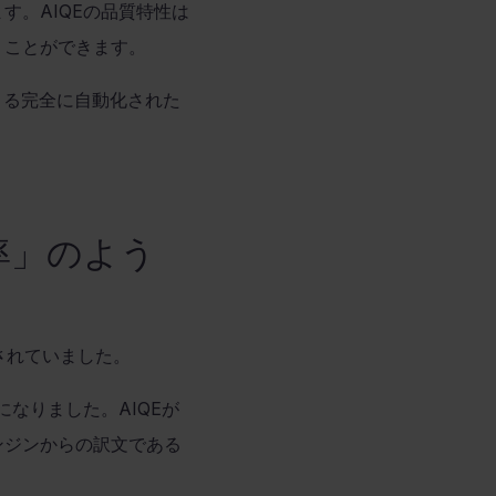
ます。
AIQE
の品質特性は
うことができます。
よる完全に自動化された
率」のよう
されていました。
になりました。
AIQE
が
ンジンからの訳文である