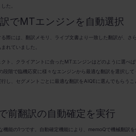
ました。
翻訳で
MT
エンジンを自動選択
する際には、翻訳メモリ、ライブ文書より一致した翻訳が、さ
込まれていました。
ェクト、クライアントに合った
MT
エンジンはどのように選べば
の段階で臨機応変に様々なエンジンから最適な翻訳を選択して
実行し、セグメントごとに最適な翻訳を
AIQE
に選んでもらうこ
で前翻訳の自動確定を実行
な機能の
1
つです。自動確定機能により、
memoQ
で機械翻訳を