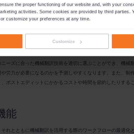
が低い場合にそれに伴うリスクを効果的に軽減し、新たに自動
nsure the proper functioning of our website and, with your conse
効率を向上させることができるように導入されました。
arketing activities. Some cookies are provided by third parties. 
, or customize your preferences at any time.
ジョンがリリースされて以降、
memoQ 10.4
では、機械翻訳エ
Customize
翻訳結果の品質をさらに詳しく予測できるような新機能が追加
のニーズに合った機械翻訳技術を適切に選ぶことができ、機械
間や労力が必要になるのかを予測しやすくなります。また、制
り、ポストエディットにかかるコストや時間を節約したりする
機能
、それとともに機械翻訳を活用する際のワークフローの最適化