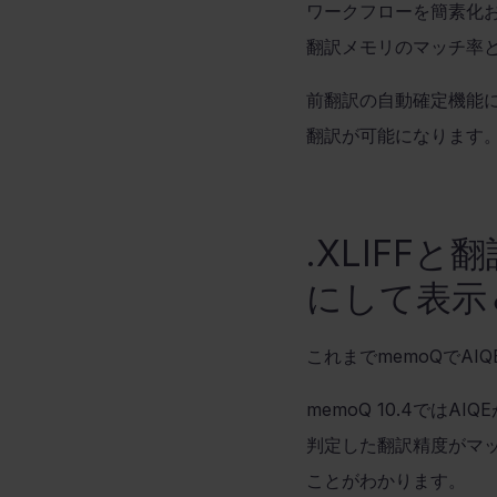
ワークフローを簡素化
翻訳メモリのマッチ率
前翻訳の自動確定機能
翻訳が可能になります
.XLIFF
と翻
にして表示
これまで
memoQ
で
AIQ
memoQ 10.4
では
AIQE
判定した翻訳精度がマ
ことがわかります。