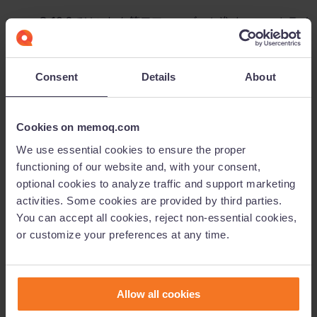
memoQ 10.2
ではこれを第二フェーズへと進め、ローカライ
ゼーションプロジェクトのより高度で柔軟にカスタマイズが
可能なレポートを構築、可視化できるようになりました。可
Consent
Details
About
視化したデータはダッシュボード上で表形式で確認でき、カ
スタマイズ、更新、ユーザー間での共有も可能です。レポー
Cookies on memoq.com
トを作成した日にちもダッシュボードに反映することがで
We use essential cookies to ensure the proper
き、必要に応じてレポートを整理、検索することができま
functioning of our website and, with your consent,
す。
optional cookies to analyze traffic and support marketing
activities. Some cookies are provided by third parties.
レポートでは単語数の合計カウントと加重カウント
(
レバレ
You can accept all cookies, reject non-essential cookies,
or customize your preferences at any time.
ッジデータ
)
の比較や、定量データ
(
ボリュームデータ
)
に
基づく詳細グラフ同士を比較するかどうかが選べます。ビジ
ネス分析のダッシュボード上で数クリックするだけで、カギ
Allow all cookies
となるプロジェクトの情報を深く理解することができるので